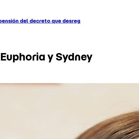
 que desreguló el servicio de prácticos tras el confli
 Euphoria y Sydney