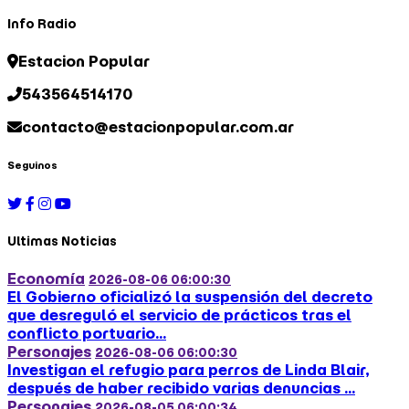
Info Radio
Estacion Popular
543564514170
contacto@estacionpopular.com.ar
Seguinos
Ultimas Noticias
Economía
2026-08-06 06:00:30
El Gobierno oficializó la suspensión del decreto
que desreguló el servicio de prácticos tras el
conflicto portuario...
Personajes
2026-08-06 06:00:30
Investigan el refugio para perros de Linda Blair,
después de haber recibido varias denuncias ...
Personajes
2026-08-05 06:00:34