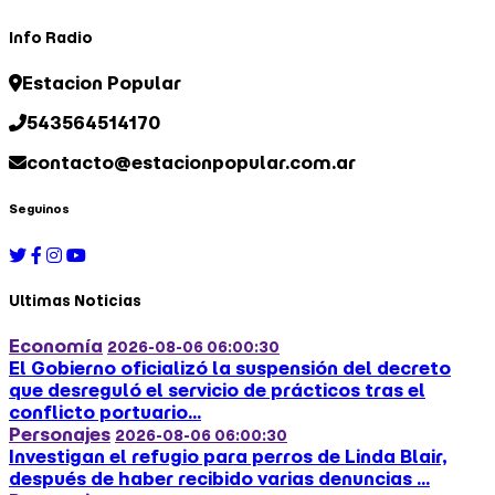
Info Radio
Estacion Popular
543564514170
contacto@estacionpopular.com.ar
Seguinos
Ultimas Noticias
Economía
2026-08-06 06:00:30
El Gobierno oficializó la suspensión del decreto
que desreguló el servicio de prácticos tras el
conflicto portuario...
Personajes
2026-08-06 06:00:30
Investigan el refugio para perros de Linda Blair,
después de haber recibido varias denuncias ...
Personajes
2026-08-05 06:00:34